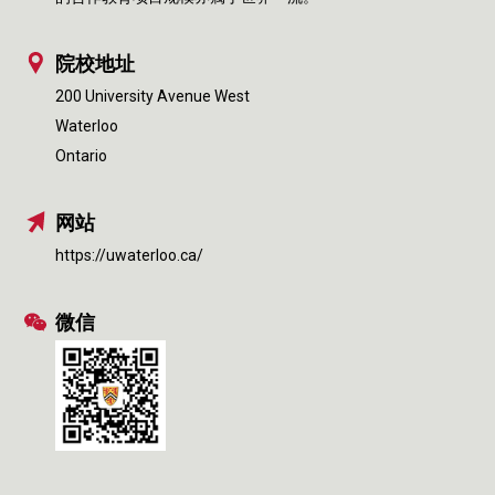
院校地址
200 University Avenue West
Waterloo
Ontario
网站
https://uwaterloo.ca/
微信