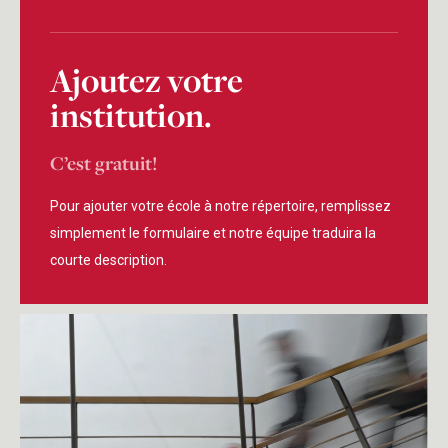
Ajoutez votre
institution.
C’est gratuit!
Pour ajouter votre école à notre répertoire, remplissez
simplement le formulaire et notre équipe traduira la
courte description.