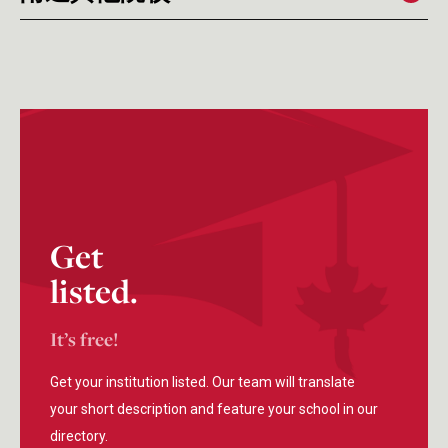
道格拉斯学院
艾米丽卡尔大学
Douglas College
Emily Carr University
Coquitlam, British Columbia
Vancouver, British Columbia
Get
listed.
It’s free!
Get your institution listed. Our team will translate
your short description and feature your school in our
directory.