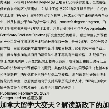
申
类项目，不等同于Master Degree (硕士项目), 没有获得豁免，也需要提
三
供来自省或地区的证明信。 2. 毕业工签 从2024年2月15日开始，在符合
年
毕业工签（PGWP）资格的指定学习机构，完成至少两年课程的所有毕业
工
生，以及长度少于2年的硕士学位课程（master’s degree program）的
签
毕业生都有资格获得3年毕业工签。注意此处同样不包含Post-graduate
Certificate/Graduate Diploma (研究生文凭)类项目。 硕士学位以外课程
的毕业工签长度将继续与课程的长度保持一致，最长为3年。公私合营类
的学校，目前就读的学生如果符合其他项目标准，仍有资格申请毕业工
签，但今年参加这类项目的新留学生将不再具有申请资格。 3. 配偶工作
签证 未来几周内，开放式配偶工签将仅适用于攻读硕士和博士课程以及
医学和法律等专业课程学生的配偶。其他级别学习的国际学生（包括本科
和学院课程）的配偶将不再符合配偶工签资格。 新的政策利好硕士博士
阶段的留学生，政府仍然倾向于支持高学历高技术人才。2024的加拿大
留学政策还在持续发布中，欢迎关注我们的更新！
Published
February 20, 2024
Categorised as
签证政策
加拿大留学大变天？解读新政下的加