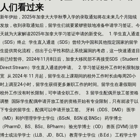
人们看过来
新年伊始，2025年加拿大大学秋季入学的录取通知将在未来几个月陆续
发放，收到录取通知后，留学生们就要紧锣密鼓地准备申请学习签证。今
天就为大家解读2025年加拿大学习签证申请的新变化。 1. 学生直入通道
（SDS）终止 学生直入通道（SDS）曾经为中国和其他指定国家的留学
生提供简化流程，但出于公平性和防止系统漏洞的考虑，这一快速通道目
前已经暂停。2024年11月8日后，加拿大移民部不再接受SDS（Student
Direct Stream）学生直入通道的申请。 2. 学习签证校外工作时长限制放
宽 从 2024 年 11 月起，留学生在上课期间的校外工作时长由每周20小
时上调至24小时，留学生获得更多兼职工作的时间。留学生在暑假期间
校外工作没有时长限制，可申请全职工作。 3. 留学生配偶开放工签资格
调整 国际学生配偶申请开放工签的资格开始有专业限制，只有就读于以
下专业的留学生，配偶可以申请开放工签。 牙科（DDS、DMD） 医学
（MD）和护理理学学士学位（BScN、BSN 或 BNSc） 药学博士
（PharmD、BS、BSc、BPharm） 验光学博士（OD） 兽医 (DVM) 法学
博士或法学学士（LLB、JD、BCL） 教育学士学位（B.Ed.） 工程学士学