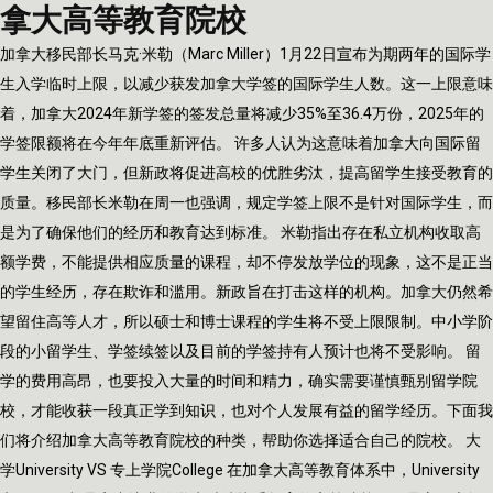
拿大高等教育院校
加拿大移民部长马克·米勒（Marc Miller）1月22日宣布为期两年的国际学
生入学临时上限，以减少获发加拿大学签的国际学生人数。这一上限意味
着，加拿大2024年新学签的签发总量将减少35%至36.4万份，2025年的
学签限额将在今年年底重新评估。 许多人认为这意味着加拿大向国际留
学生关闭了大门，但新政将促进高校的优胜劣汰，提高留学生接受教育的
质量。移民部长米勒在周一也强调，规定学签上限不是针对国际学生，而
是为了确保他们的经历和教育达到标准。 米勒指出存在私立机构收取高
额学费，不能提供相应质量的课程，却不停发放学位的现象，这不是正当
的学生经历，存在欺诈和滥用。新政旨在打击这样的机构。加拿大仍然希
望留住高等人才，所以硕士和博士课程的学生将不受上限限制。中小学阶
段的小留学生、学签续签以及目前的学签持有人预计也将不受影响。 留
学的费用高昂，也要投入大量的时间和精力，确实需要谨慎甄别留学院
校，才能收获一段真正学到知识，也对个人发展有益的留学经历。下面我
们将介绍加拿大高等教育院校的种类，帮助你选择适合自己的院校。 大
学University VS 专上学院College 在加拿大高等教育体系中，University