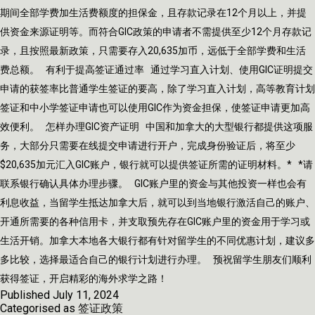
期间全部学费加生活费额度的担保金，且存款记录在12个月以上，并提
供资金来源证明等。而符合GIC政策的申请者不需提供至少12个月存款记
录，且按照最新政策，只需要存入20,635加币，远低于全部学费和生活
费总额。 有利于提高签证通过率 通过学习直入计划、使用GIC证明提交
申请的获签率比普通学生签证的要高，除了学习直入计划，高等教育计划
签证和中小学签证申请也可以使用GIC作为资金担保，使签证申请更加高
效便利。 怎样办理GIC资产证明 中国和加拿大的大型银行都提供这项服
务，大部分只需要在线提交申请进行开户，完成身份验证后，将至少
$20,635加元汇入GIC账户，银行就可以提供签证所需的证明材料。* *请
联系银行确认具体办理步骤。 GIC账户里的资金与其他投资一样也会有
利息收益，当留学生抵达加拿大后，就可以到当地银行激活自己的账户、
开通所需要的各种信用卡，并支取预先存在GIC账户里的资金用于学习或
生活开销。加拿大本地各大银行都有针对留学生的不同优惠计划，建议多
多比较，选择最适合自己的银行计划进行办理。 预祝留学生朋友们顺利
获得签证，开启精彩的海外求学之路！
Published
July 11, 2024
Categorised as
签证政策