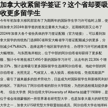
加拿大收紧留学签证？这个省却要吸
收更多留学生
今年年初加拿大移民部宣布了为期两年的国际学生学习许可临时上限，使
得加拿大2024年新学签的签发总量将大为减少。近期移民部又公布了
2024年加拿大各个省份具体的学习签证配额（官方链接），可以看到加
拿大留学的传统热门选择BC省和安大略省学习签证配额减少的更多，分
别减少47%和62%，选择这两个地区留学的学生，办理学习许可的难度将
大幅增加。 与东西海岸相比，位于中部的阿尔伯塔省却获得了更多配
额，预计今年将批准27,495个新的国际学习许可，比去年的 22,306 个增
加 23%，预计这将吸引更多国际留学生选择阿尔伯塔省。 地处中部的阿
尔伯塔省，光照充足，气候宜人，收入较高，税收却低，凭借其能源产
业，吸引了越来越多的技术劳动力，日益成为对国际留学生和新移民利好
的地区。下面列出了阿尔伯塔省的部分大学院校，为您的选校规划提供参
考。 综合大学类 阿尔伯塔大学University of Alberta 始建于1908年，是
位于省会埃德蒙顿的一所世界著名研究型大学，也是加拿大最大的研究型
大学之一，加拿大U15研究型大学联盟创始成员。阿尔伯塔大学在地球科