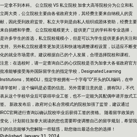
一定拿不到本科。 公立院校 VS 私立院校 加拿大高等院校分为公立和私
立两大类，公立院校主要由各省政府支持，其经费主要来自纳税人的贡
献，因此受到政府监管。私立大学则是由私人组织或团体资助，经费主要
来自捐赠和学费。 公立院校规模更大，提供更广泛的学科和专业选择，
是许多学生的首选，私立院校规模小，但是可以为学生提供更多的关注和
支持。另外私立院校通常更加灵活和快速地调整课程设置，以适应不断变
化的就业市场需求。建议根据自己的个人发展，合理选择院校和课程。
注意：在选校时，请一定查询自己的心仪院校是否为加拿大各省政府官方
批准能够接受海外国际留学生的指定学校，Designated Learning
Institutions，简称DLI，指定学校拥有一个字母“O”开头的DLI编码，在申
请学签时，这个编码是必需的信息。另外需要注意的是，拥有DLI，不代
表从这个学校毕业后可获得毕业工签，也不一定能为其配偶申请开放式工
签。 新政发布后，政府对公私合营模式的院校加强了监管，建议通过
IRCC官网进行查询以确认院校毕业后获得工签的资格。 随着留学政策的
变化，计划前往加拿大就读的您也需要即使调整自己的留学规划，希望我
们的信息能够为您解除一些疑惑，助您做出最适合您的选择！
Published
January 31, 2024