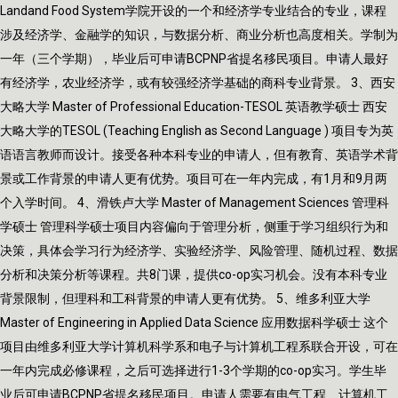
Landand Food System学院开设的一个和经济学专业结合的专业，课程
涉及经济学、金融学的知识，与数据分析、商业分析也高度相关。学制为
一年（三个学期），毕业后可申请BCPNP省提名移民项目。申请人最好
有经济学，农业经济学，或有较强经济学基础的商科专业背景。 3、西安
大略大学 Master of Professional Education-TESOL 英语教学硕士 西安
大略大学的TESOL (Teaching English as Second Language ) 项目专为英
语语言教师而设计。接受各种本科专业的申请人，但有教育、英语学术背
景或工作背景的申请人更有优势。项目可在一年内完成，有1月和9月两
个入学时间。 4、滑铁卢大学 Master of Management Sciences 管理科
学硕士 管理科学硕士项目内容偏向于管理分析，侧重于学习组织行为和
决策，具体会学习行为经济学、实验经济学、风险管理、随机过程、数据
分析和决策分析等课程。共8门课，提供co-op实习机会。没有本科专业
背景限制，但理科和工科背景的申请人更有优势。 5、维多利亚大学
Master of Engineering in Applied Data Science 应用数据科学硕士 这个
项目由维多利亚大学计算机科学系和电子与计算机工程系联合开设，可在
一年内完成必修课程，之后可选择进行1-3个学期的co-op实习。学生毕
业后可申请BCPNP省提名移民项目。申请人需要有电气工程、计算机工