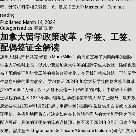
程、计算机科学相关背景。 6、曼尼托巴大学 Master of…
Continue
加
reading
Published
March 14, 2024
拿
Categorised as
签证政策
大
加拿大留学政策改革，学签、工签、
一
配偶签证全解读
年
制
加拿大移民部长马克·米勒（Marc Miller）两周前宣布了为期两年的国际
硕
学生入学临时上限，以减少获发加拿大学签的国际学生人数就，陆续也发
士
布了配偶签证和毕业工签的相关政策变化，今天我们就来总结一下与留学
项
生息息相关的重大改变。 学习签证 2024年加拿大新学签的签发总量将减
目，
少35%至36.4万份，以下人群不受这一上限政策的限制： 申请硕士和博
一
士课程的学生 K-12 中小学小留学生 学签续签申请人 除了上限外，联邦政
年
府还要求自2024年1月22日起，申请学签的国际学生提供来自省或地区的
毕
证明信。各省和地区将自行决定如何在其管辖范围内的大学和学院之间分
业
配许可证，具体的证明信的流程详情预计将不迟于2024年3月31日建立和
可
发布。需注意Post-graduate Certificate/Graduate Diploma (研究生文凭)