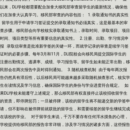
以来，DLI学校都需要配合加拿大移民部审查留学生的最新情况，确保他
们在加拿大认真学习。移民部审查的内容包括： 1. 录取通知书的真实性
留学生用于申请学习签证提交的录取通知书必须真实，这是最基本的审
查步骤。移民部会向学校核实录取通知书上，录取时间、录取项目、项目
时间、项目类型等所有重要信息的真实性。 2. 注册、出勤、学习情况申
报 录取信审查是批准新学签的关键一环，而就学记录的审查是续学习签
证时的必要步骤。每年3月和11月，DLI院校会向移民局提交国际学生的
注册出勤情况、逃课率、成绩、学习报告等。留学生如未能正常出勤，移
民部会在两次报告中及时得到通知。 3. 随机核查机制 由于每年两次报
告仍然具有滞后性，以后移民局可能越来越多采取随机抽查形式，核实学
生在读情况及学习信息，确保国际学生的身份与学业进度符合规定。 如
果DLI学校未能遵守上述规定，那么移民部有权直接停止该校招收留学生
的资质，即停牌惩罚；一旦被停牌，该校的留学生将不能递交新的学签申
请，但不影响在被停牌前就获批的留学生，和需要续签的留学生继续完成
在该校的学业。 对于留学生来说，千万不要存有任何浑水摸鱼的心理，
学校提供给移民部的报告非常详细，涉及学习情况的诸多方面，这些报告