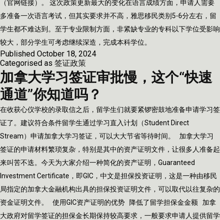
（官网链接）。 这次政策更新最大的变化在语言成绩方面，申请人需要
多准备一次语言考试，但其实要求并不高，雅思移民类别5-6分左右，留
学生都不难达到。至于专业限制方面，非紧缺专业的专科以下学位受影响
较大，部分学生可考虑继续深造，完成本科学位。
Published
October 18, 2024
Categorised as
签证政策
加拿大学习签证审批慢，这个“快速
通道”你知道吗？
在收获心仪学校的录取信之后，留学生们就要紧锣密鼓地准备申请学习签
证了。建议符合条件留学生通过学习直入计划（Student Direct
Stream）申请加拿大学习签证，可以大大节省等待时间。 加拿大学习
签证的申请材料繁琐复杂，特别是其中的资产证明文件，让很多人准备起
来叫苦不迭。今天为大家介绍一种简化的资产证明，Guaranteed
Investment Certificate，即GIC，中文是担保投资证明，这是一种由移民
局指定的加拿大金融机构出具的担保投资证明文件，可以取代以往复杂的
资金证明文件。 使用GIC资产证明的优势 降低了留学担保金金额 加拿
大政府对留学签证的担保金长期保持较高要求，一般要求申请人提供留学