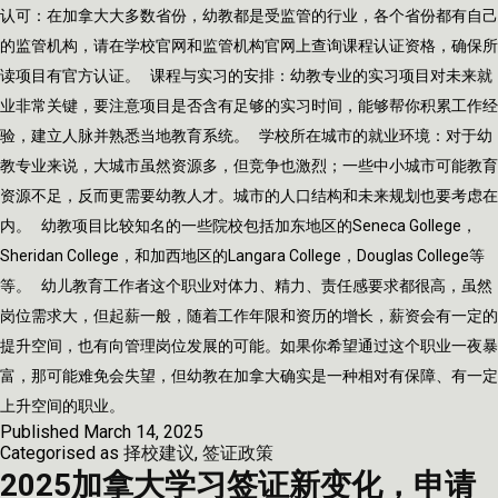
认可：在加拿大大多数省份，幼教都是受监管的行业，各个省份都有自己
的监管机构，请在学校官网和监管机构官网上查询课程认证资格，确保所
读项目有官方认证。 课程与实习的安排：幼教专业的实习项目对未来就
业非常关键，要注意项目是否含有足够的实习时间，能够帮你积累工作经
验，建立人脉并熟悉当地教育系统。 学校所在城市的就业环境：对于幼
教专业来说，大城市虽然资源多，但竞争也激烈；一些中小城市可能教育
资源不足，反而更需要幼教人才。城市的人口结构和未来规划也要考虑在
内。 幼教项目比较知名的一些院校包括加东地区的Seneca Gollege，
Sheridan College，和加西地区的Langara College，Douglas College等
等。 幼儿教育工作者这个职业对体力、精力、责任感要求都很高，虽然
岗位需求大，但起薪一般，随着工作年限和资历的增长，薪资会有一定的
提升空间，也有向管理岗位发展的可能。如果你希望通过这个职业一夜暴
富，那可能难免会失望，但幼教在加拿大确实是一种相对有保障、有一定
上升空间的职业。
Published
March 14, 2025
Categorised as
择校建议
,
签证政策
2025加拿大学习签证新变化，申请