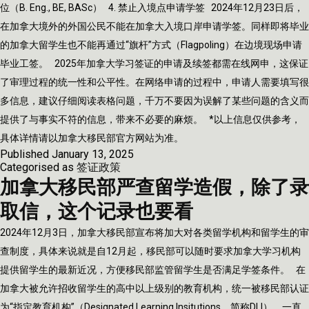
位（B. Eng., BE, BASc） 4. 禁止入境点申请学签 2024年12月23日后，
在加拿大境外的外国公民不能在加拿大入境口岸申请学签。同样即将毕业
的加拿大留学生也不能再通过“旗杆”方式（Flagpoling）在边境现场申请
毕业工签。 2025年加拿大学习签证的申请及续签都需在线网申，这保证
了审理过程的统一性和公平性。在网络申请的过程中，申请人需要填写很
多信息，建议仔细阅读表格问题，千万不要因为误解了某些问题的含义而
提供了与事实不符的信息，带来不必要的麻烦。 *以上信息仅供参考，
具体详情请以加拿大移民部官方网站为准。
Published
January 13, 2025
Categorised as
签证政策
加拿大移民部严查留学造假，除了录
取信，这个记录也要看
2024年12月3日，加拿大移民部宣布将加大对各类留学机构和留学生的审
查制度，具体来说就是自12月起，移民部可以随时要求加拿大学习机构
提供留学生的最新近况，方便移民部监管留学生是否满足学签条件。 在
加拿大被允许招收留学生的高中以上级别的教育机构，统一被移民部认证
为“指定教育机构”（Designated Learning Insitutions，简称DLI）。一直