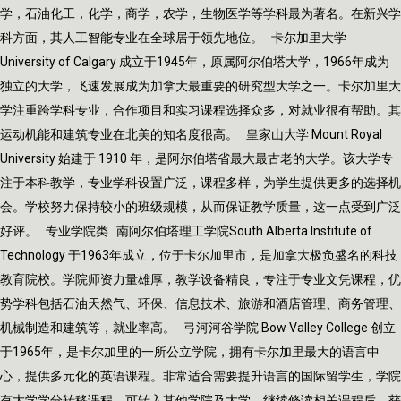
学，石油化工，化学，商学，农学，生物医学等学科最为著名。在新兴学
科方面，其人工智能专业在全球居于领先地位。 卡尔加里大学
University of Calgary 成立于1945年，原属阿尔伯塔大学，1966年成为
独立的大学，飞速发展成为加拿大最重要的研究型大学之一。卡尔加里大
学注重跨学科专业，合作项目和实习课程选择众多，对就业很有帮助。其
运动机能和建筑专业在北美的知名度很高。 皇家山大学 Mount Royal
University 始建于 1910 年，是阿尔伯塔省最大最古老的大学。该大学专
注于本科教学，专业学科设置广泛，课程多样，为学生提供更多的选择机
会。学校努力保持较小的班级规模，从而保证教学质量，这一点受到广泛
好评。 专业学院类 南阿尔伯塔理工学院South Alberta Institute of
Technology 于1963年成立，位于卡尔加里市，是加拿大极负盛名的科技
教育院校。学院师资力量雄厚，教学设备精良，专注于专业文凭课程，优
势学科包括石油天然气、环保、信息技术、旅游和酒店管理、商务管理、
机械制造和建筑等，就业率高。 弓河河谷学院 Bow Valley College 创立
于1965年，是卡尔加里的一所公立学院，拥有卡尔加里最大的语言中
心，提供多元化的英语课程。非常适合需要提升语言的国际留学生，学院
有大学学分转移课程，可转入其他学院及大学，继续修读相关课程后，获