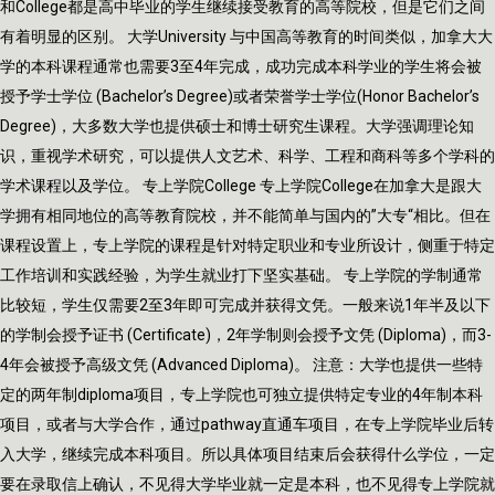
和College都是高中毕业的学生继续接受教育的高等院校，但是它们之间
有着明显的区别。 大学University 与中国高等教育的时间类似，加拿大大
学的本科课程通常也需要3至4年完成，成功完成本科学业的学生将会被
授予学士学位 (Bachelor’s Degree)或者荣誉学士学位(Honor Bachelor’s
Degree)，大多数大学也提供硕士和博士研究生课程。大学强调理论知
识，重视学术研究，可以提供人文艺术、科学、工程和商科等多个学科的
学术课程以及学位。 专上学院College 专上学院College在加拿大是跟大
学拥有相同地位的高等教育院校，并不能简单与国内的”大专“相比。但在
课程设置上，专上学院的课程是针对特定职业和专业所设计，侧重于特定
工作培训和实践经验，为学生就业打下坚实基础。 专上学院的学制通常
比较短，学生仅需要2至3年即可完成并获得文凭。一般来说1年半及以下
的学制会授予证书 (Certificate)，2年学制则会授予文凭 (Diploma)，而3-
4年会被授予高级文凭 (Advanced Diploma)。 注意：大学也提供一些特
定的两年制diploma项目，专上学院也可独立提供特定专业的4年制本科
项目，或者与大学合作，通过pathway直通车项目，在专上学院毕业后转
入大学，继续完成本科项目。所以具体项目结束后会获得什么学位，一定
要在录取信上确认，不见得大学毕业就一定是本科，也不见得专上学院就