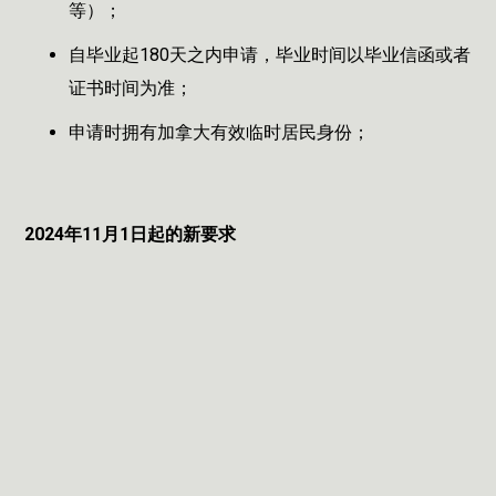
等）；
自毕业起180天之内申请，毕业时间以毕业信函或者
证书时间为准；
申请时拥有加拿大有效临时居民身份；
2024年11月1日起的新要求
2024年9月移民局就表示毕业工签将有新的申请要求，10
月4日发布了详细内容，2024年11月1日以后提交申请，
每个申请人都必须满足最低语言能力要求，部分申请人能
否申请毕业工签还受到就读专业的限制。